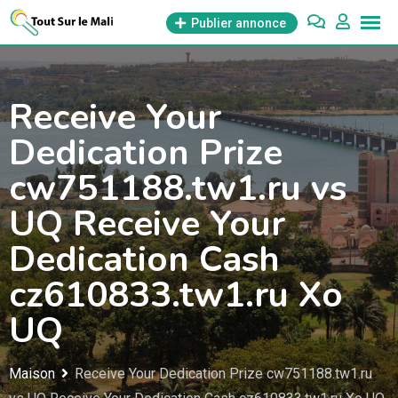
Aller
Publier annonce
au
contenu
Receive Your
Dedication Prize
cw751188.tw1.ru vs
UQ Receive Your
Dedication Cash
cz610833.tw1.ru Xo
UQ
Maison
Receive Your Dedication Prize cw751188.tw1.ru