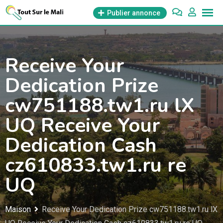
Aller
Publier annonce
au
contenu
Receive Your
Dedication Prize
cw751188.tw1.ru lX
UQ Receive Your
Dedication Cash
cz610833.tw1.ru re
UQ
Maison
Receive Your Dedication Prize cw751188.tw1.ru lX