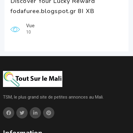
Discover Your Lucky Reward
fodafuree.blogspot.gr 8I XB
Vue
10
TSM, le plus grand site de petites annonces au Mali.