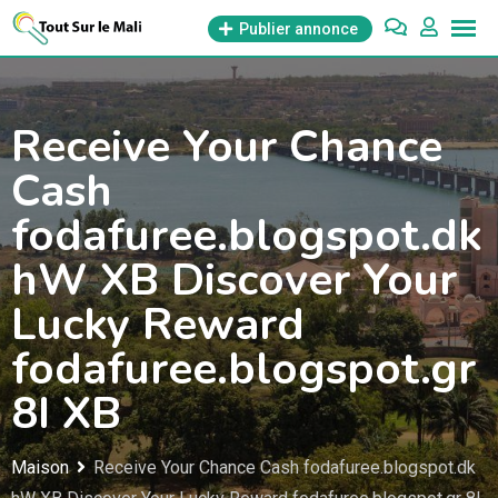
Aller
Publier annonce
au
contenu
Receive Your Chance
Cash
fodafuree.blogspot.dk
hW XB Discover Your
Lucky Reward
fodafuree.blogspot.gr
8I XB
Maison
Receive Your Chance Cash fodafuree.blogspot.dk