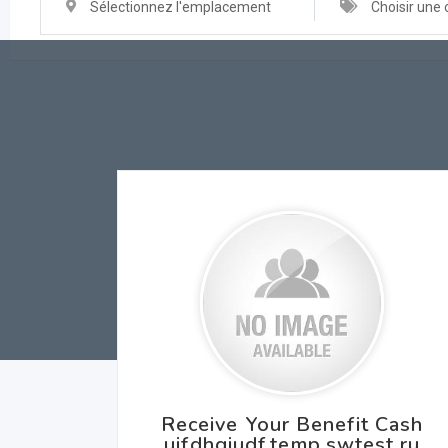
Sélectionnez l'emplacement
Choisir une 
Receive Your Benefit Cash
uifdhgiudf.temp.swtest.ru