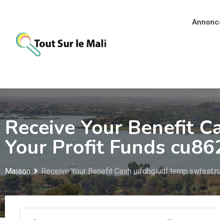
Aller
au
Annonc
contenu
Receive Your Benefit C
Your Profit Funds cu8
Maison
Receive Your Benefit Cash uifdhgiudf.temp.swtest.r