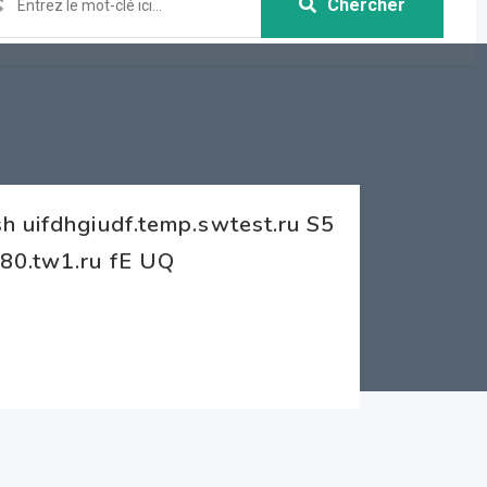
Chercher
h uifdhgiudf.temp.swtest.ru S5
80.tw1.ru fE UQ