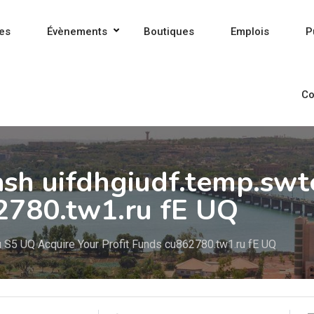
es
Évènements
Boutiques
Emplois
P
Co
ash uifdhgiudf.temp.swt
62780.tw1.ru fE UQ
u S5 UQ Acquire Your Profit Funds cu862780.tw1.ru fE UQ