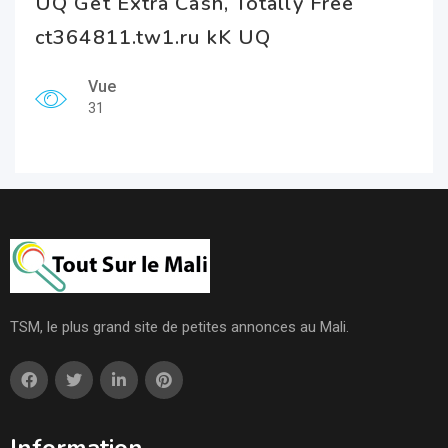
UQ Get Extra Cash, Totally Free
ct364811.tw1.ru kK UQ
Vue
31
TSM, le plus grand site de petites annonces au Mali.