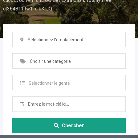
cu862780.tw1.ru lL UQ Get Extra Cash, Totally Free
ct364811.tw1.ru kK UQ
Sélectionnez l'emplacement
Choisir une catégorie
Sélectionner le genre
Chercher