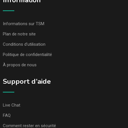
Information
Informations sur TSM
Plan de notre site
Conditions d’utilisation
Politique de confidentialité
À propos de nous
Support d’aide
Live Chat
FAQ
Comment rester en sécurité