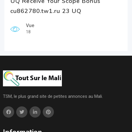
UQ Receive Your Scope Bonus
cu862780.tw1.ru 23 UQ
Vue
18
TSM, le plus grand site de petites annonces au Mali.