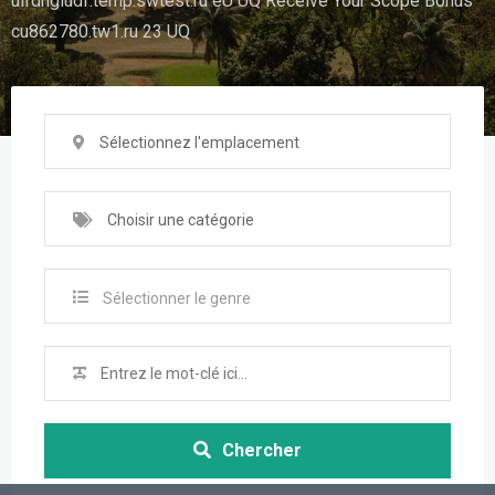
uifdhgiudf.temp.swtest.ru eU UQ Receive Your Scope Bonus
cu862780.tw1.ru 23 UQ
Sélectionnez l'emplacement
Choisir une catégorie
Sélectionner le genre
Chercher