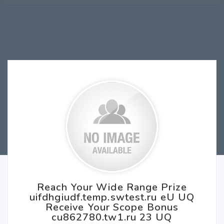
Reach Your Wide Range Prize
uifdhgiudf.temp.swtest.ru eU UQ
Receive Your Scope Bonus
cu862780.tw1.ru 23 UQ