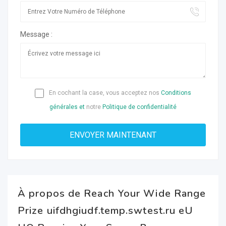
Message :
En cochant la case, vous acceptez nos
Conditions
générales et
notre
Politique de confidentialité
À propos de Reach Your Wide Range
Prize uifdhgiudf.temp.swtest.ru eU