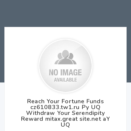
Reach Your Fortune Funds
cz610833.tw1.ru Py UQ
Withdraw Your Serendipity
Reward mitax.great site.net aY
UQ