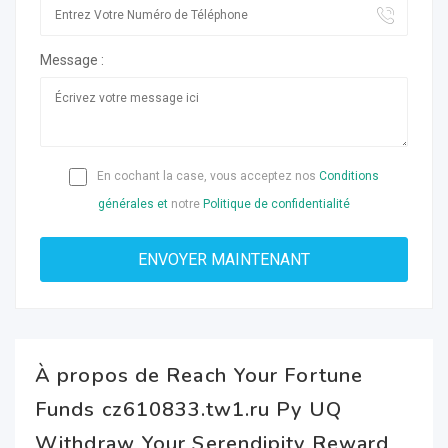
Message :
En cochant la case, vous acceptez nos
Conditions
générales et
notre
Politique de confidentialité
À propos de Reach Your Fortune
Funds cz610833.tw1.ru Py UQ
Withdraw Your Serendipity Reward