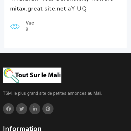
mitax.great site.net aY UQ
Vue
8
TSM, le plus grand site de petites annonces au Mali.
Information