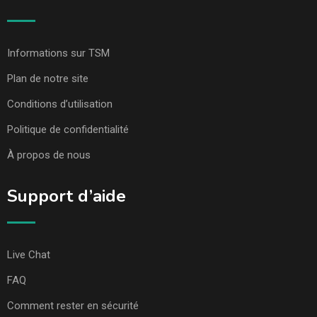
Informations sur TSM
Plan de notre site
Conditions d’utilisation
Politique de confidentialité
À propos de nous
Support d’aide
Live Chat
FAQ
Comment rester en sécurité