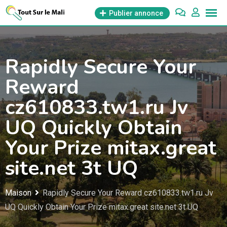
Aller
Publier annonce
au
contenu
Rapidly Secure Your
Reward
cz610833.tw1.ru Jv
UQ Quickly Obtain
Your Prize mitax.great
site.net 3t UQ
Maison
Rapidly Secure Your Reward cz610833.tw1.ru Jv
UQ Quickly Obtain Your Prize mitax.great site.net 3t UQ