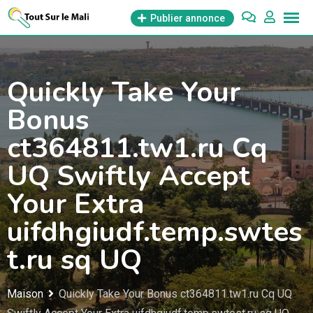
Aller
Publier annonce
au
contenu
Quickly Take Your
Bonus
ct364811.tw1.ru Cq
UQ Swiftly Accept
Your Extra
uifdhgiudf.temp.swtes
t.ru sq UQ
Maison
Quickly Take Your Bonus ct364811.tw1.ru Cq UQ