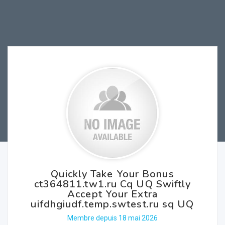
Quickly Take Your Bonus
ct364811.tw1.ru Cq UQ Swiftly
Accept Your Extra
uifdhgiudf.temp.swtest.ru sq UQ
Membre depuis 18 mai 2026