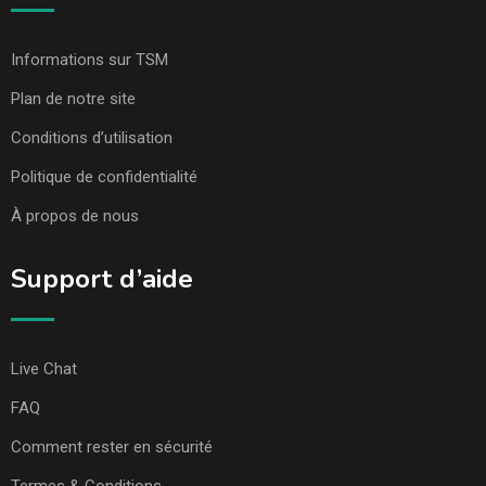
Informations sur TSM
Plan de notre site
Conditions d’utilisation
Politique de confidentialité
À propos de nous
Support d’aide
Live Chat
FAQ
Comment rester en sécurité