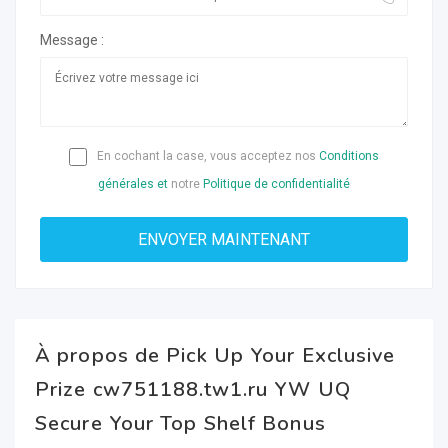
Message :
En cochant la case, vous acceptez nos
Conditions
générales et
notre
Politique de confidentialité
À propos de Pick Up Your Exclusive
Prize cw751188.tw1.ru YW UQ
Secure Your Top Shelf Bonus