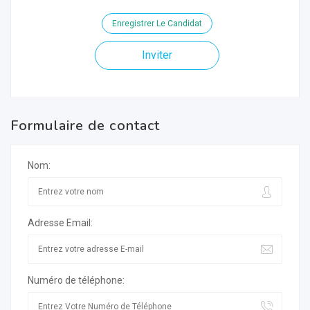
Enregistrer Le Candidat
Inviter
Formulaire de contact
Nom:
Adresse Email:
Numéro de téléphone: