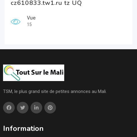
cz610833.tw1.ru tz UQ
Vue
15
TSM, le plus grand site de petites annonces au Mali.
Information