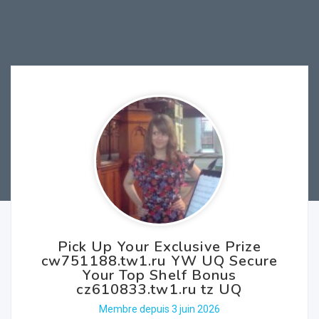
Pick Up Your Exclusive Prize
cw751188.tw1.ru YW UQ Secure
Your Top Shelf Bonus
cz610833.tw1.ru tz UQ
Membre depuis 3 juin 2026