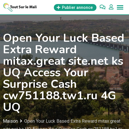
Aller
Publier annonce
au
contenu
Open Your Luck Based
Extra Reward
mitax.great site.net ks
UQ Access Your
Surprise Cash
cw751188.tw1.ru 4G
UQ
Maison
Open Your Luck Based Extra Reward mitax.great