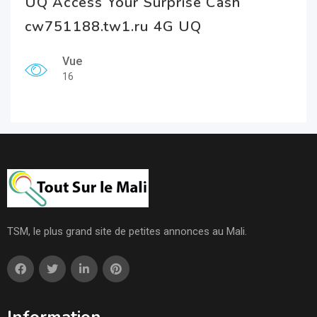
UQ Access Your Surprise Cash
cw751188.tw1.ru 4G UQ
Vue
16
TSM, le plus grand site de petites annonces au Mali.