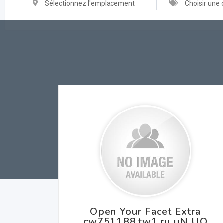
Sélectionnez l'emplacement
Choisir une 
Open Your Facet Extra
cw751188.tw1.ru uN UQ