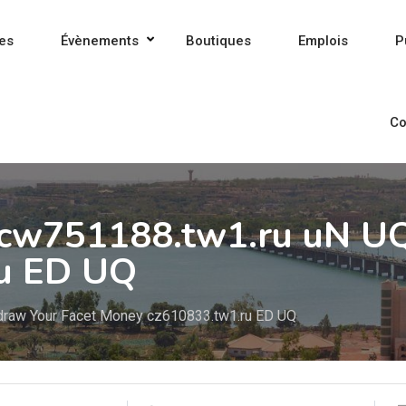
es
Évènements
Boutiques
Emplois
P
Co
 cw751188.tw1.ru uN U
u ED UQ
hdraw Your Facet Money cz610833.tw1.ru ED UQ