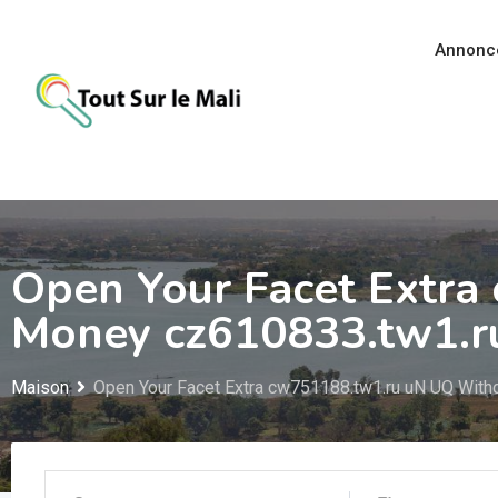
Aller
au
Annonc
contenu
Open Your Facet Extra
Money cz610833.tw1.r
Maison
Open Your Facet Extra cw751188.tw1.ru uN UQ Wit