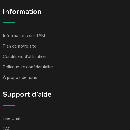
Information
Informations sur TSM
Plan de notre site
Conditions d’utilisation
Politique de confidentialité
À propos de nous
Support d’aide
Live Chat
FAQ