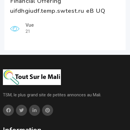
Financial Offering
uifdhgiudf.temp.swtest.ru eB UQ
Vue
21
TSM, le plus grand site de petites annonces au Mali.