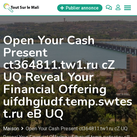
Aller
Publier annonce
au
contenu
Open Your Cash
Present
ct364811.tw1.ru cZ
UQ Reveal Your
Financial Offering
uifdhgiudf.temp.swtes
t.ru eB UQ
Maison
Open Your Cash Present ct364811.tw1.ru cZ UQ