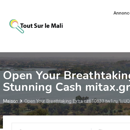
Aller
au
Annonc
contenu
Open Your Breathtakin
Stunning Cash mitax.gr
Maison
Open Your Breathtaking Extra cz610833.tw1.ru 1i UQ