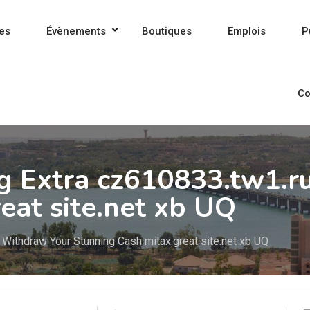
es
Évènements
Boutiques
Emplois
P
Co
g Extra cz610833.tw1.r
eat site.net xb UQ
 Withdraw Your Stunning Cash mitax.great site.net xb UQ