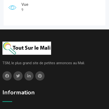
Vue
9
TSM, le plus grand site de petites annonces au Mali.
Information