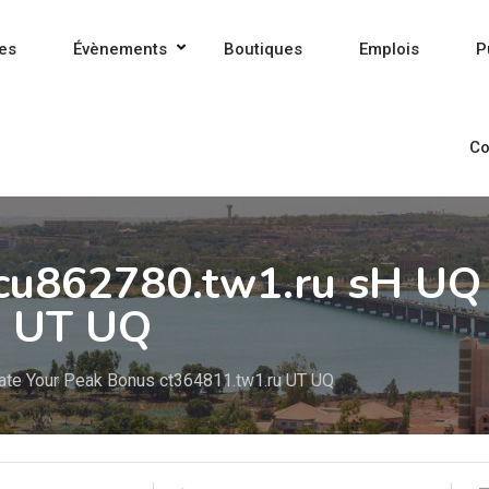
es
Évènements
Boutiques
Emplois
P
Co
cu862780.tw1.ru sH UQ 
u UT UQ
ate Your Peak Bonus ct364811.tw1.ru UT UQ