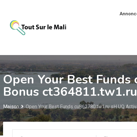
Aller
au
Annonc
contenu
Open Your Best Funds 
Bonus ct364811.tw1.r
Maison
Open Your Best Funds cu862780.tw1.ru sH UQ Activ