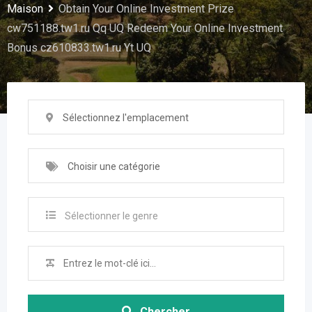
Maison
Obtain Your Online Investment Prize
cw751188.tw1.ru Qq UQ Redeem Your Online Investment
Bonus cz610833.tw1.ru Yt UQ
Sélectionnez l'emplacement
Choisir une catégorie
Sélectionner le genre
Chercher