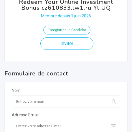
Redeem Your Online Investment
Bonus cz610833.tw1.ru Yt UQ
Membre depuis 1 juin 2026
Enregistrer Le Candidat
Inviter
Formulaire de contact
Nom:
Adresse Email: