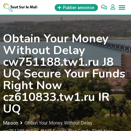
Aller
Publier annonce
au
contenu
Obtain Your Money
Without Delay
cw751188.tw1.ru J8
UQ Secure Your Funds
Right Now
cz610833.tw1.ru IR
UQ
Maison
Obtain Your Money Without Delay