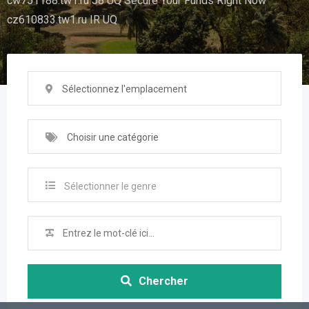
cw751188.tw1.ru J8 UQ Secure Your Funds Right Now
cz610833.tw1.ru IR UQ
Sélectionnez l'emplacement
Choisir une catégorie
Sélectionner le genre
Chercher