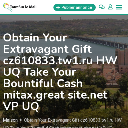
Aller
Publier annonce
au
contenu
Obtain Your
Extravagant Gift
cz610833.tw1.ru HW
UQ Take Your
Bountiful Cash
mitax.great site.net
VP UQ
Maison
Obtain Your Extravagant Gift cz610833.tw1.ru HW