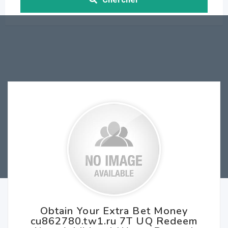
Obtain Your Extra Bet Money
cu862780.tw1.ru 7T UQ Redeem