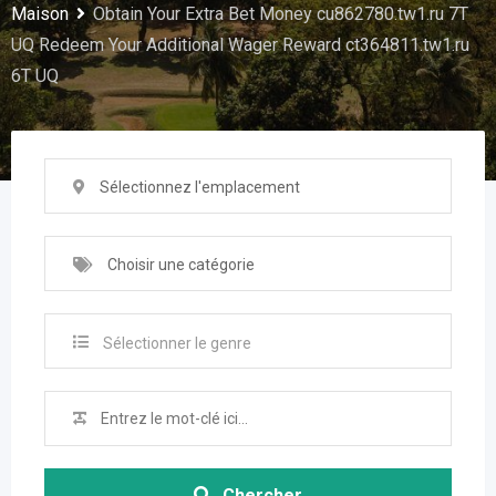
Maison
Obtain Your Extra Bet Money cu862780.tw1.ru 7T
UQ Redeem Your Additional Wager Reward ct364811.tw1.ru
6T UQ
Sélectionnez l'emplacement
Choisir une catégorie
Sélectionner le genre
Chercher