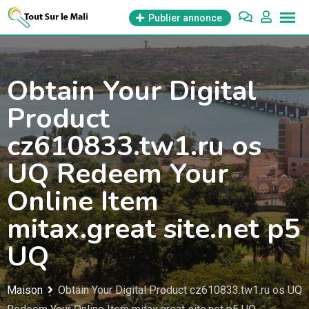
Aller
Publier annonce
au
contenu
Obtain Your Digital
Product
cz610833.tw1.ru os
UQ Redeem Your
Online Item
mitax.great site.net p5
UQ
Maison
Obtain Your Digital Product cz610833.tw1.ru os UQ