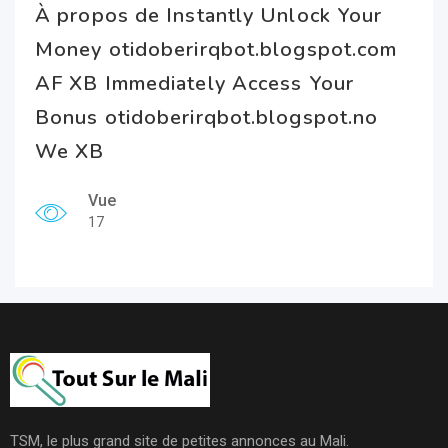
À propos de Instantly Unlock Your
Money otidoberirqbot.blogspot.com
AF XB Immediately Access Your
Bonus otidoberirqbot.blogspot.no
We XB
Vue
17
TSM, le plus grand site de petites annonces au Mali.