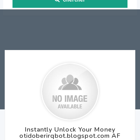
Instantly Unlock Your Money
otidoberirqbot.blogspot.com AF