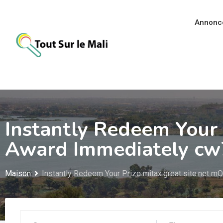
Aller
au
Annonc
contenu
Instantly Redeem Your 
Award Immediately cw
Maison
Instantly Redeem Your Prize mitax.great site.net 