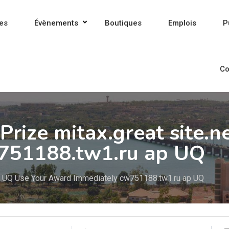
es
Évènements
Boutiques
Emplois
P
Co
Prize mitax.great site.
751188.tw1.ru ap UQ
mO UQ Use Your Award Immediately cw751188.tw1.ru ap UQ