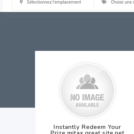
Sélectionnez l'emplacement
Choisir une 
Instantly Redeem Your
Prize mitax.great site.net