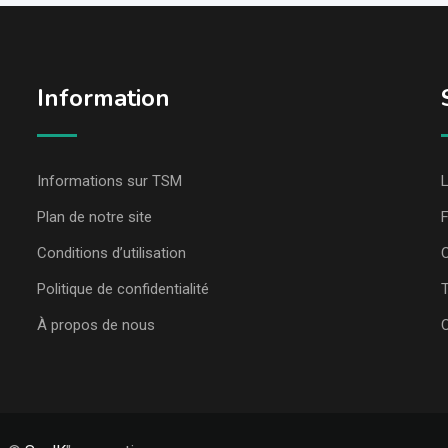
Information
Informations sur TSM
L
Plan de notre site
Conditions d’utilisation
C
Politique de confidentialité
T
À propos de nous