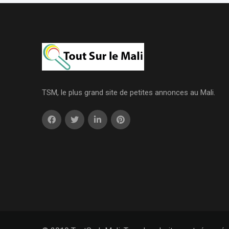
TSM, le plus grand site de petites annonces au Mali.