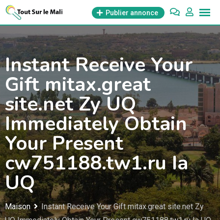
Aller
Publier annonce
au
contenu
Instant Receive Your
Gift mitax.great
site.net Zy UQ
Immediately Obtain
Your Present
cw751188.tw1.ru Ia
UQ
Maison
Instant Receive Your Gift mitax.great site.net Zy