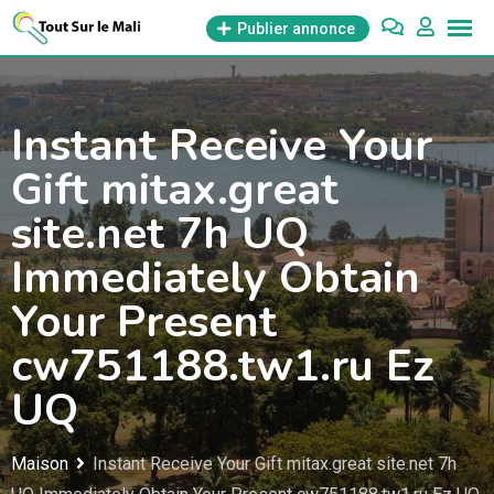
Aller
Publier annonce
au
contenu
Instant Receive Your
Gift mitax.great
site.net 7h UQ
Immediately Obtain
Your Present
cw751188.tw1.ru Ez
UQ
Maison
Instant Receive Your Gift mitax.great site.net 7h