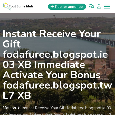
Aller
Publier annonce
au
contenu
Instant Receive Your
Gift
fodafuree.blogspot.ie
03 XB Immediate
Activate Your Bonus
fodafuree.blogspot.tw
L7 XB
Maison
Instant Receive Your Gift fodafuree.blogspot.ie 03