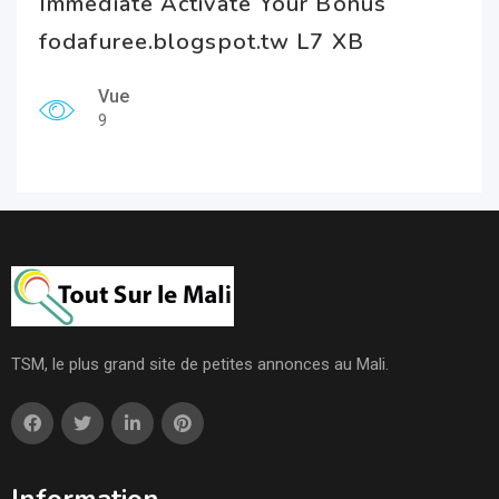
Immediate Activate Your Bonus
fodafuree.blogspot.tw L7 XB
Vue
9
TSM, le plus grand site de petites annonces au Mali.