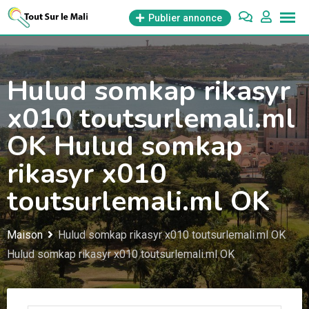
Aller
Publier annonce
au
contenu
Hulud somkap rikasyr
x010 toutsurlemali.ml
OK Hulud somkap
rikasyr x010
toutsurlemali.ml OK
Maison
Hulud somkap rikasyr x010 toutsurlemali.ml OK
Hulud somkap rikasyr x010 toutsurlemali.ml OK