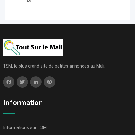
28
TSM, le plus grand site de petites annonces au Mali.
Information
Informations sur TSM