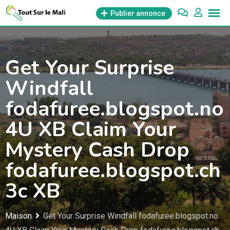
Aller
Publier annonce
au
contenu
Get Your Surprise
Windfall
fodafuree.blogspot.no
4U XB Claim Your
Mystery Cash Drop
fodafuree.blogspot.ch
3c XB
Maison
Get Your Surprise Windfall fodafuree.blogspot.no