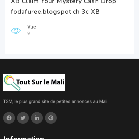
XB Claim Your Mystery Cash Drop
fodafuree.blogspot.ch 3c XB
Vue
9
TSM, le plus grand site de petites annonces au Mali.