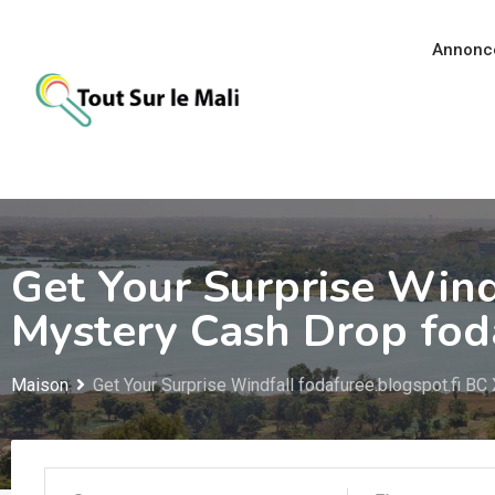
Aller
au
Annonc
contenu
Get Your Surprise Wind
Mystery Cash Drop fod
Maison
Get Your Surprise Windfall fodafuree.blogspot.fi B