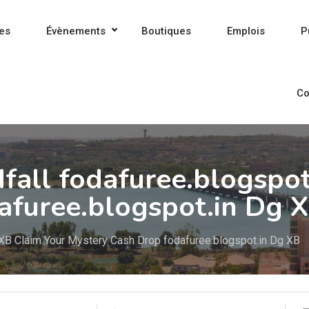
es
Évènements
Boutiques
Emplois
P
Co
fall fodafuree.blogspot
afuree.blogspot.in Dg 
C XB Claim Your Mystery Cash Drop fodafuree.blogspot.in Dg XB