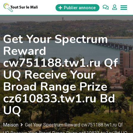
Aller
Publier annonce
au
contenu
Get Your Spectrum
Reward
cw751188.tw1.ru Qf
UQ Receive Your
Broad Range Prize
cz610833.tw1.ru Bd
UQ
Maison
Get Your Spectrum Reward cw751188.tw1.ru Qf