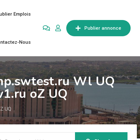
ublier Emplois
Publier annonce
ntactez-Nous
temp.swtest.ru Wl UQ
1.ru oZ UQ
oZ UQ