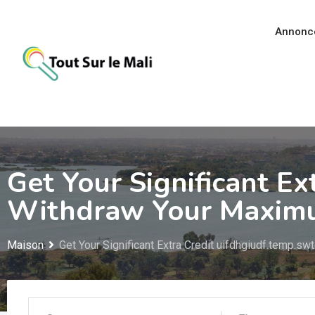
Aller
au
Annonc
contenu
Get Your Significant E
Withdraw Your Maxim
Maison
Get Your Significant Extra Credit uifdhgiudf.temp