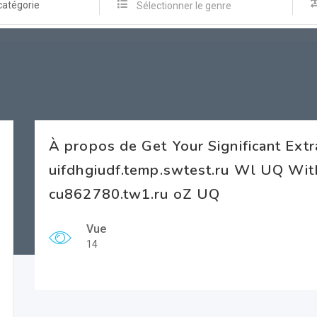
catégorie
Sélectionner le genre
À propos de Get Your Significant Extr
uifdhgiudf.temp.swtest.ru Wl UQ W
cu862780.tw1.ru oZ UQ
Vue
14