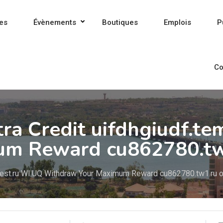
es
Évènements
Boutiques
Emplois
P
Co
xtra Credit uifdhgiudf.
um Reward cu862780.tw
.swtest.ru Wl UQ Withdraw Your Maximum Reward cu862780.tw1.ru 