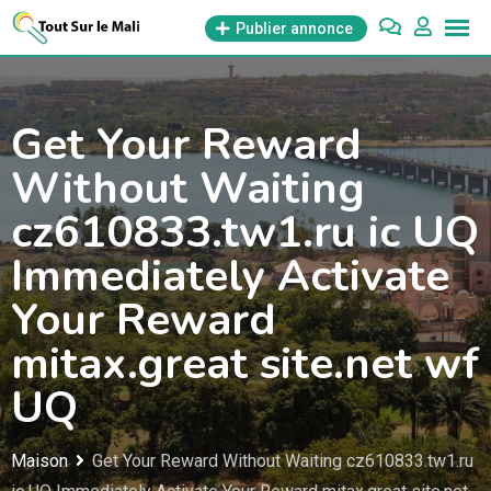
Aller
Publier annonce
au
contenu
Get Your Reward
Without Waiting
cz610833.tw1.ru ic UQ
Immediately Activate
Your Reward
mitax.great site.net wf
UQ
Maison
Get Your Reward Without Waiting cz610833.tw1.ru