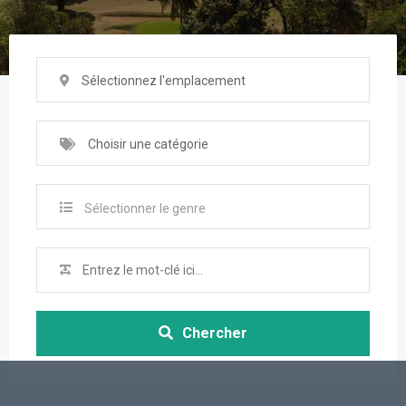
Sélectionnez l'emplacement
Choisir une catégorie
Sélectionner le genre
Chercher