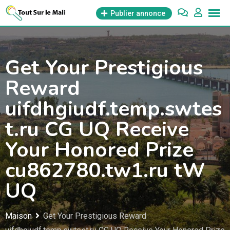
Aller
Publier annonce
au
contenu
Get Your Prestigious
Reward
uifdhgiudf.temp.swtes
t.ru CG UQ Receive
Your Honored Prize
cu862780.tw1.ru tW
UQ
Maison
Get Your Prestigious Reward