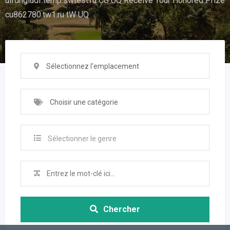
uifdhgiudf.temp.swtest.ru CG UQ Receive Your Honored Prize
cu862780.tw1.ru tW UQ
Sélectionnez l'emplacement
Choisir une catégorie
Sélectionner le genre
Chercher