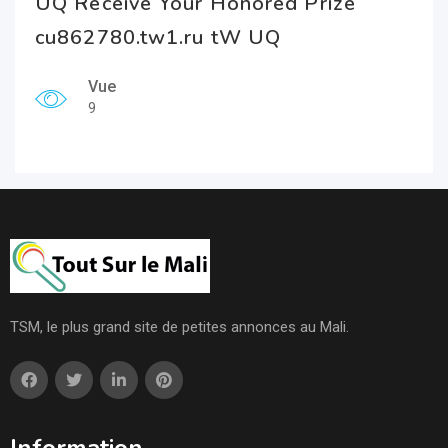
UQ Receive Your Honored Prize
cu862780.tw1.ru tW UQ
Vue
9
TSM, le plus grand site de petites annonces au Mali.