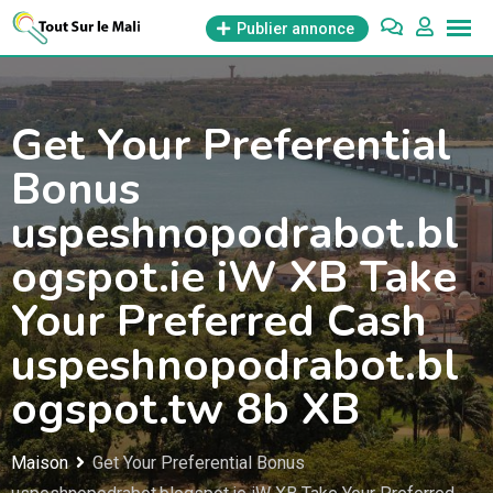
Aller
Publier annonce
au
contenu
Get Your Preferential
Bonus
uspeshnopodrabot.bl
ogspot.ie iW XB Take
Your Preferred Cash
uspeshnopodrabot.bl
ogspot.tw 8b XB
Maison
Get Your Preferential Bonus