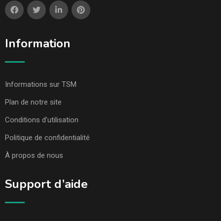
Information
Informations sur TSM
Plan de notre site
Conditions d’utilisation
Politique de confidentialité
À propos de nous
Support d’aide