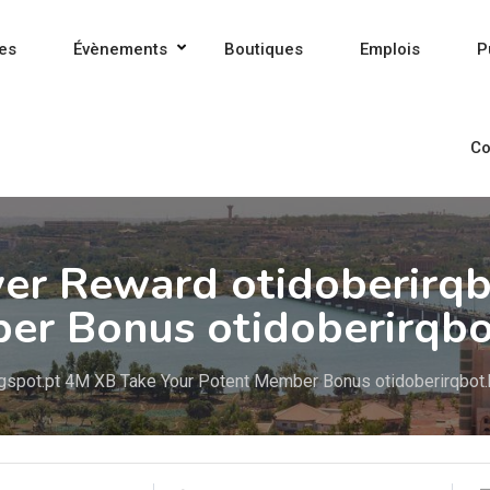
es
Évènements
Boutiques
Emplois
P
Co
yer Reward otidoberirq
er Bonus otidoberirqbot
ogspot.pt 4M XB Take Your Potent Member Bonus otidoberirqbot.b