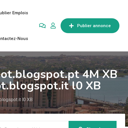
ublier Emplois
Publier annonce
ntactez-Nous
bot.blogspot.pt 4M XB
.blogspot.it l0 XB
logspot.it l0 XB