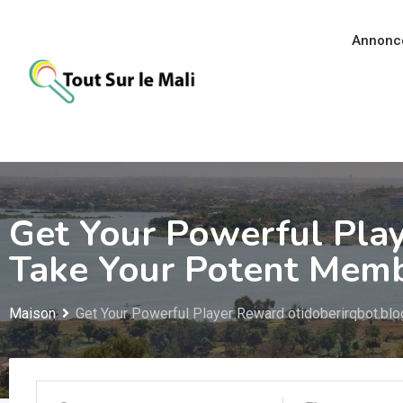
Aller
au
Annonc
contenu
Get Your Powerful Pla
Take Your Potent Memb
Maison
Get Your Powerful Player Reward otidoberirqbot.bl