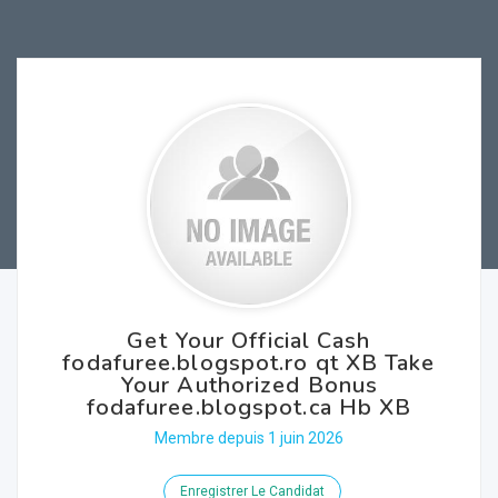
Get Your Official Cash
fodafuree.blogspot.ro qt XB Take
Your Authorized Bonus
fodafuree.blogspot.ca Hb XB
Membre depuis 1 juin 2026
Enregistrer Le Candidat