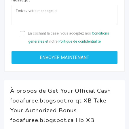
Message :
En cochant la case, vous acceptez nos
Conditions
générales et
notre
Politique de confidentialité
À propos de Get Your Official Cash
fodafuree.blogspot.ro qt XB Take
Your Authorized Bonus
fodafuree.blogspot.ca Hb XB