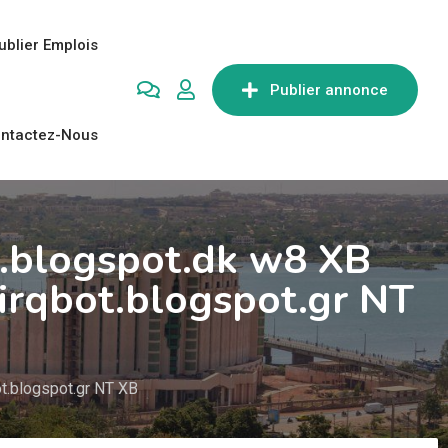
ublier Emplois
Publier annonce
ntactez-Nous
t.blogspot.dk w8 XB
irqbot.blogspot.gr NT
t.blogspot.gr NT XB