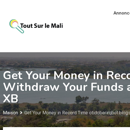
Aller
au
Annonc
contenu
Get Your Money in Rec
Withdraw Your Funds a
XB
Maison
Get Your Money in Record Time otidoberirqbot.blog