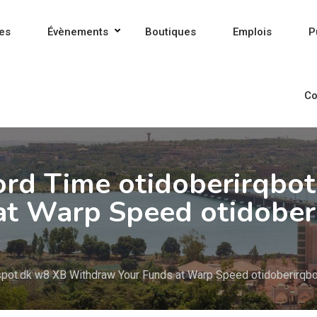
es
Évènements
Boutiques
Emplois
P
Co
ord Time otidoberirqbo
t Warp Speed otidober
spot.dk w8 XB Withdraw Your Funds at Warp Speed otidoberirqbo