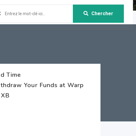
Chercher
rd Time
ithdraw Your Funds at Warp
 XB