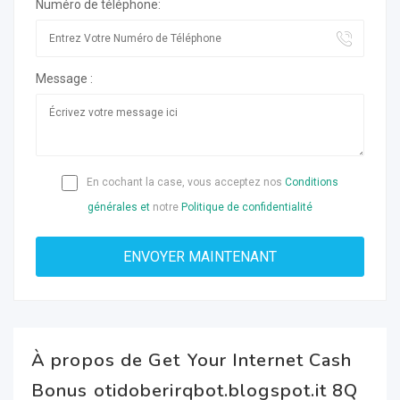
Numéro de téléphone:
Message :
En cochant la case, vous acceptez nos
Conditions
générales et
notre
Politique de confidentialité
À propos de Get Your Internet Cash
Bonus otidoberirqbot.blogspot.it 8Q