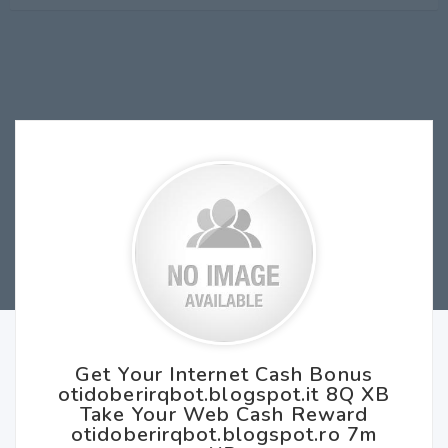
Get Your Internet Cash Bonus
otidoberirqbot.blogspot.it 8Q XB
Take Your Web Cash Reward
otidoberirqbot.blogspot.ro 7m