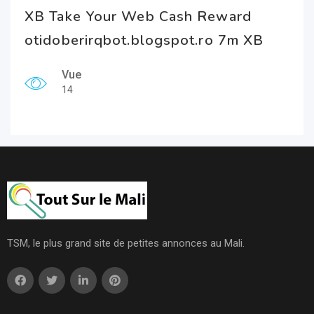
XB Take Your Web Cash Reward
otidoberirqbot.blogspot.ro 7m XB
Vue
14
TSM, le plus grand site de petites annonces au Mali.