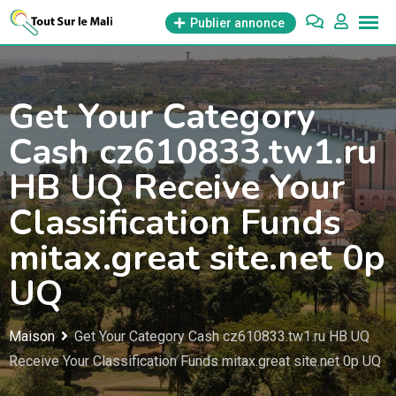
Aller
Publier annonce
au
contenu
Get Your Category
Cash cz610833.tw1.ru
HB UQ Receive Your
Classification Funds
mitax.great site.net 0p
UQ
Maison
Get Your Category Cash cz610833.tw1.ru HB UQ
Receive Your Classification Funds mitax.great site.net 0p UQ