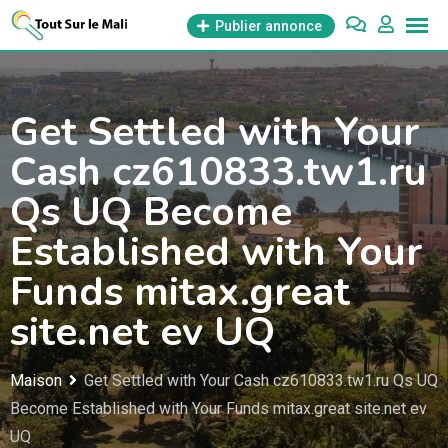
Aller
Publier annonce
au
contenu
Get Settled with Your
Cash cz610833.tw1.ru
Qs UQ Become
Established with Your
Funds mitax.great
site.net ev UQ
Maison
Get Settled with Your Cash cz610833.tw1.ru Qs UQ
Become Established with Your Funds mitax.great site.net ev
UQ