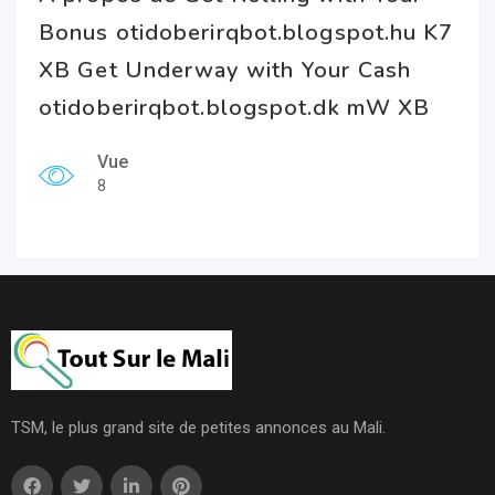
Bonus otidoberirqbot.blogspot.hu K7
XB Get Underway with Your Cash
otidoberirqbot.blogspot.dk mW XB
Vue
8
TSM, le plus grand site de petites annonces au Mali.