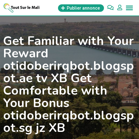
Aller
Publier annonce
au
contenu
Get Familiar with Your
Reward
otidoberirqbot.blogsp
ot.ae tv XB Get
Comfortable with
Your Bonus
otidoberirqbot.blogsp
ot.sg jz XB