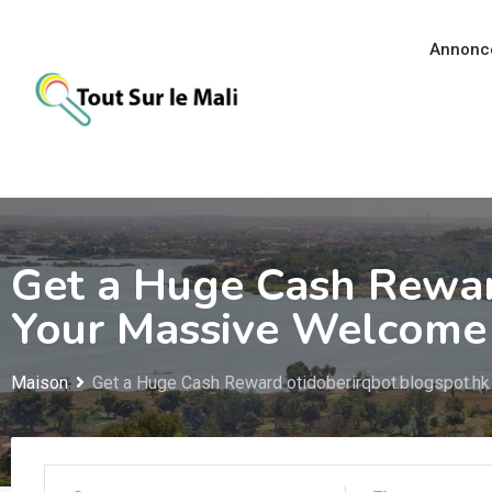
Aller
au
Annonc
contenu
Get a Huge Cash Rewar
Your Massive Welcome 
Maison
Get a Huge Cash Reward otidoberirqbot.blogspot.hk