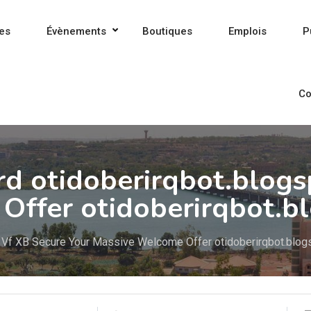
es
Évènements
Boutiques
Emplois
P
Co
d otidoberirqbot.blogs
Offer otidoberirqbot.b
 Vf XB Secure Your Massive Welcome Offer otidoberirqbot.blog