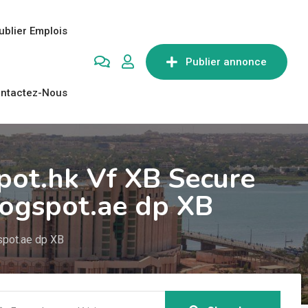
ublier Emplois
Publier annonce
ntactez-Nous
pot.hk Vf XB Secure
logspot.ae dp XB
spot.ae dp XB