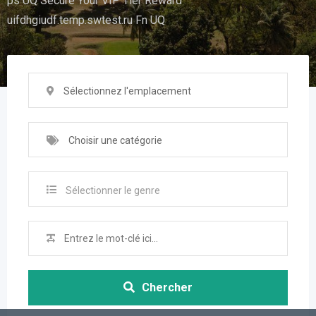
ps UQ Secure Your VIP Tier Reward
uifdhgiudf.temp.swtest.ru Fn UQ
Sélectionnez l'emplacement
Choisir une catégorie
Sélectionner le genre
Chercher