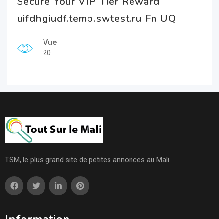
Secure Your VIP Tier Reward
uifdhgiudf.temp.swtest.ru Fn UQ
Vue
20
TSM, le plus grand site de petites annonces au Mali.