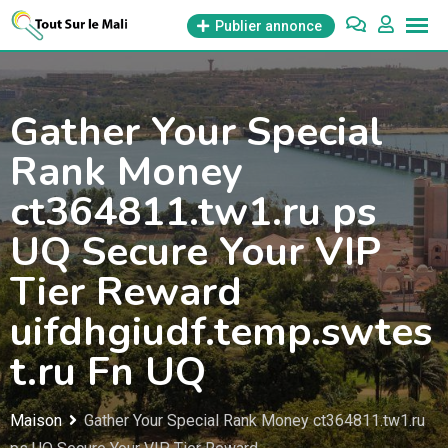
Aller
Publier annonce
au
contenu
Gather Your Special
Rank Money
ct364811.tw1.ru ps
UQ Secure Your VIP
Tier Reward
uifdhgiudf.temp.swtes
t.ru Fn UQ
Maison
Gather Your Special Rank Money ct364811.tw1.ru