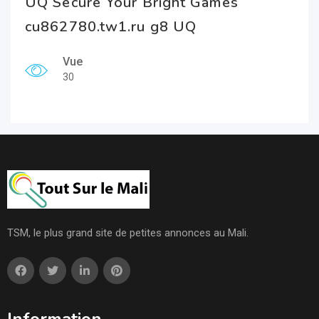
UQ Secure Your Bright Games
cu862780.tw1.ru g8 UQ
Vue
30
TSM, le plus grand site de petites annonces au Mali.