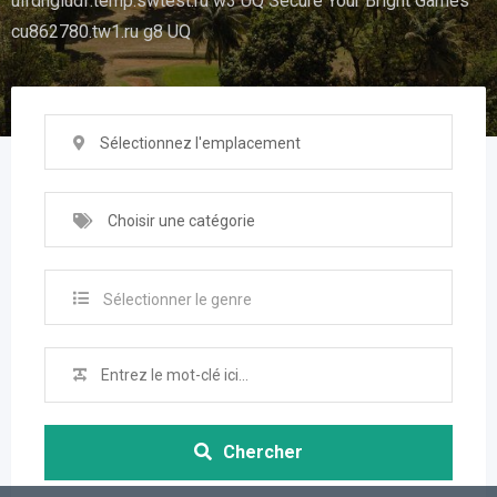
uifdhgiudf.temp.swtest.ru w3 UQ Secure Your Bright Games
cu862780.tw1.ru g8 UQ
Sélectionnez l'emplacement
Choisir une catégorie
Sélectionner le genre
Chercher