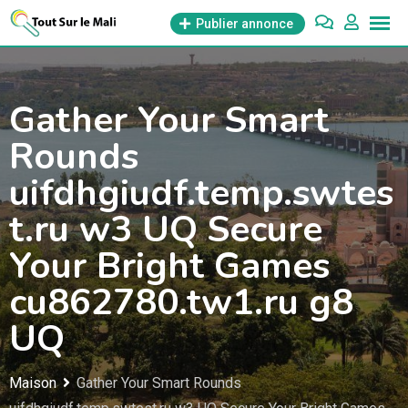
Aller
Publier annonce
au
contenu
Gather Your Smart
Rounds
uifdhgiudf.temp.swtes
t.ru w3 UQ Secure
Your Bright Games
cu862780.tw1.ru g8
UQ
Maison
Gather Your Smart Rounds