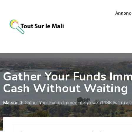
Aller
au
Annonc
contenu
Gather Your Funds Imm
Cash Without Waiting
Maison
Gather Your Funds Immediately cw751188.tw1.ru aD