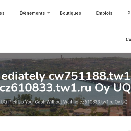
es
Évènements
Boutiques
Emplois
P
Co
ediately cw751188.tw1.
 cz610833.tw1.ru Oy UQ
 UQ Pick Up Your Cash Without Waiting cz610833.tw1.ru Oy UQ